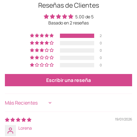
Reseñas de Clientes
cesta
5.00 de 5
Basado en 2 reseñas
2
0
0
0
0
Escribir una reseña
Sort by
19/01/2026
Lorena