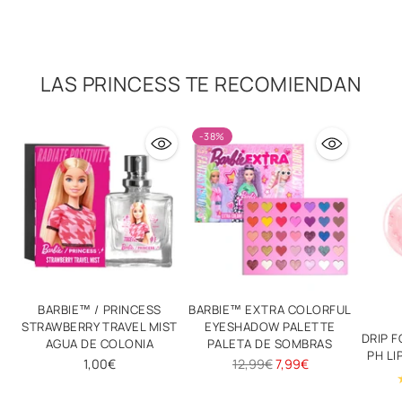
LAS PRINCESS TE RECOMIENDAN
-38%
BARBIE™ / PRINCESS
BARBIE™ EXTRA COLORFUL
STRAWBERRY TRAVEL MIST
EYESHADOW PALETTE
DRIP F
AGUA DE COLONIA
PALETA DE SOMBRAS
PH LI
Precio
1,00€
12,99€
7,99€
habitual