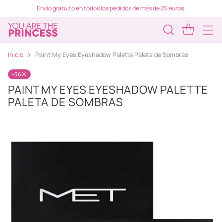
Envío gratuito en todos los pedidos de más de 25 euros.
Inicio
Paint My Eyes Eyeshadow Palette Paleta de Sombras
-36%
PAINT MY EYES EYESHADOW PALETTE
PALETA DE SOMBRAS