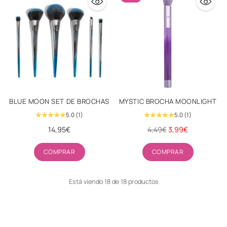
BLUE MOON SET DE BROCHAS
MYSTIC BROCHA MOONLIGHT
5.0
(1)
5.0
(1)
Precio
14,95€
4,49€
3,99€
habitual
Cantidad
Cantidad
COMPRAR
COMPRAR
Está viendo 18 de 18 productos