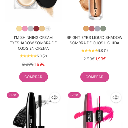
+1
I'M SHINNING CREAM
BRIGHT EYES LIQUID SHADOW
EYESHADOW SOMBRA DE
SOMBRA DE OJOS LÍQUIDA
OJOS EN CREMA
5.0
(1)
5.0
(2)
Precio
2,99€
1,99€
Precio
2,99€
1,99€
habitual
habitual
Cantidad
Cantidad
COMPRAR
COMPRAR
-17%
-23%