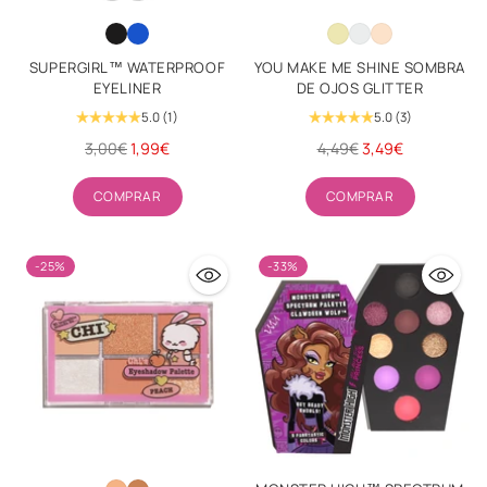
SUPERGIRL™ WATERPROOF
YOU MAKE ME SHINE SOMBRA
EYELINER
DE OJOS GLITTER
5.0
(1)
5.0
(3)
Precio
Precio
3,00€
1,99€
4,49€
3,49€
habitual
habitual
Cantidad
Cantidad
COMPRAR
COMPRAR
-25%
-33%