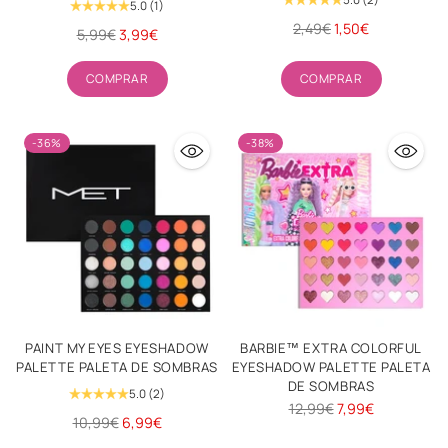
5.0
(1)
Precio
2,49€
1,50€
Precio
5,99€
3,99€
habitual
habitual
Cantidad
Cantidad
COMPRAR
COMPRAR
-36%
-38%
PAINT MY EYES EYESHADOW
BARBIE™ EXTRA COLORFUL
PALETTE PALETA DE SOMBRAS
EYESHADOW PALETTE PALETA
DE SOMBRAS
5.0
(2)
Precio
12,99€
7,99€
Precio
10,99€
6,99€
habitual
habitual