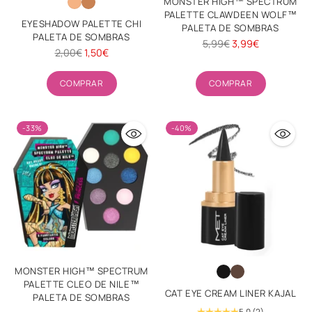
MONSTER HIGH™ SPECTRUM
PALETTE CLAWDEEN WOLF™
EYESHADOW PALETTE CHI
PALETA DE SOMBRAS
PALETA DE SOMBRAS
Precio
5,99€
3,99€
Precio
2,00€
1,50€
habitual
habitual
Cantidad
Cantidad
COMPRAR
COMPRAR
-33%
-40%
MONSTER HIGH™ SPECTRUM
PALETTE CLEO DE NILE™
CAT EYE CREAM LINER KAJAL
PALETA DE SOMBRAS
5.0
(2)