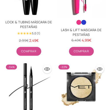
LOCK & TUBING MÁSCARA DE
PESTAÑAS
LASH & LIFT MASCARA DE
5.0
(1)
PESTAÑAS
Precio
Precio
6,49€
4,99€
2,99€
2,49€
habitual
habitual
Cantidad
Cantidad
COMPRAR
COMPRAR
-34%
-22%