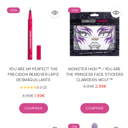
-50%
-25%
YOU ARE MY PERFECT THE
MONSTER HIGH™ / YOU ARE
PRECISION REMOVER LÁPIZ
THE PRINCESS FACE STICKERS
DESMAQUILLANTE
CLAWDEEN WOLF™
Precio
3,99€
2,99€
5.0
(2)
habitual
Precio
3,99€
1,99€
habitual
Cantidad
Cantidad
COMPRAR
COMPRAR
-11%