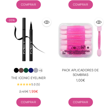
Cantidad
Cantidad
COMPRAR
COMPRAR
-20%
PACK APLICADORES DE
+6
SOMBRAS
THE ICONIC EYELINER
1,00€
5.0
(5)
Precio
2,49€
1,99€
habitual
Cantidad
Cantidad
COMPRAR
COMPRAR