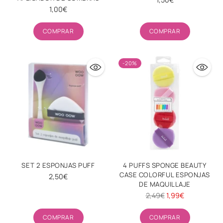
1,00€
Cantidad
Cantidad
COMPRAR
COMPRAR
-20%
SET 2 ESPONJAS PUFF
4 PUFFS SPONGE BEAUTY
CASE COLORFUL ESPONJAS
2,50€
DE MAQUILLAJE
Precio
2,49€
1,99€
habitual
Cantidad
Cantidad
COMPRAR
COMPRAR