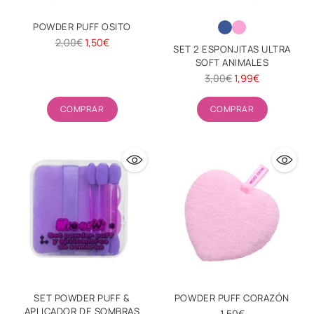
POWDER PUFF OSITO
Precio
2,00€
1,50€
SET 2 ESPONJITAS ULTRA
habitual
SOFT ANIMALES
Precio
3,00€
1,99€
habitual
Cantidad
Cantidad
COMPRAR
COMPRAR
SET POWDER PUFF &
POWDER PUFF CORAZÓN
APLICADOR DE SOMBRAS
1,50€