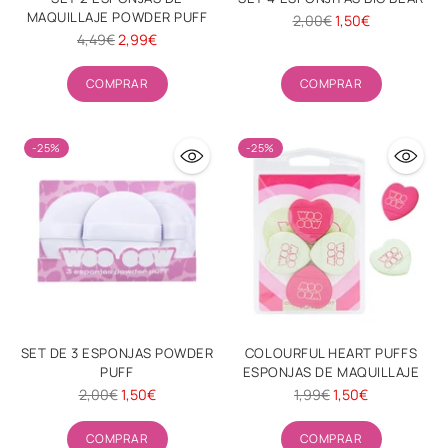
MAQUILLAJE POWDER PUFF
Precio
2,00€
1,50€
Precio
4,49€
2,99€
habitual
habitual
Cantidad
Cantidad
COMPRAR
COMPRAR
-25%
-25%
SET DE 3 ESPONJAS POWDER
COLOURFUL HEART PUFFS
PUFF
ESPONJAS DE MAQUILLAJE
Precio
Precio
2,00€
1,50€
1,99€
1,50€
habitual
habitual
Cantidad
Cantidad
COMPRAR
COMPRAR