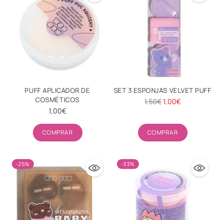
PUFF APLICADOR DE
SET 3 ESPONJAS VELVET PUFF
COSMÉTICOS
Precio
1,50€
1,00€
1,00€
habitual
Cantidad
Cantidad
COMPRAR
COMPRAR
-25%
-33%