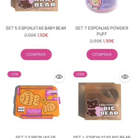
SET 5 ESPONJITAS BABY BEAR
SET 7 ESPONJAS POWDER
PUFF
Precio
2,00€
1,50€
Precio
2,99€
1,99€
habitual
habitual
Cantidad
Cantidad
COMPRAR
COMPRAR
-33%
-25%
SET 2 ESPONJAS DE
SET 4 ESPONJITAS BIG BEAR