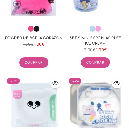
POWDER ME BORLA CORAZÓN
SET 9 MINI ESPONJAS PUFF
ICE CREAM
Precio
1,50€
1,00€
Precio
3,00€
1,99€
habitual
habitual
Cantidad
Cantidad
COMPRAR
COMPRAR
-25%
-34%