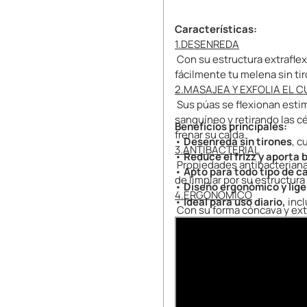
Características:
1.DESENREDA
Con su estructura extrafle
fácilmente tu melena sin tir
2.MASAJEA Y EXFOLIA EL 
Sus púas se flexionan estim
sanguíneo y retirando las cé
Beneficios principales:
frenar su caída.
•
Desenreda sin tirones
, c
3.ANTIBACTERIAL
•
Reduce el frizz y aporta b
Propiedades antibacteriana
•
Apto para todo tipo de ca
de limpiar por su estructura 
•
Diseño ergonómico y lige
4.ERGONÓMICO
•
Ideal para uso diario,
incl
Con su forma cóncava y ext
forma de tu cabeza.
5.SECADO RÁPIDO
El diseño con ventilación a
más rápido y reduce el tie
una distancia mínima de 15