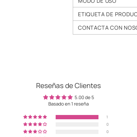
MODO DE USO
ETIQUETA DE PRODU
CONTACTA CON NOS
Añadir
un
producto
a
la
cesta
Reseñas de Clientes
5.00 de 5
Basado en 1 reseña
1
0
0