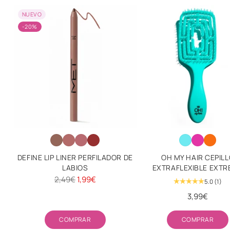
NUEVO
-20%
DEFINE LIP LINER PERFILADOR DE
OH MY HAIR CEPIL
LABIOS
EXTRAFLEXIBLE EXT
Precio
2,49€
1,99€
5.0
(1)
habitual
3,99€
Cantidad
Cantidad
COMPRAR
COMPRAR