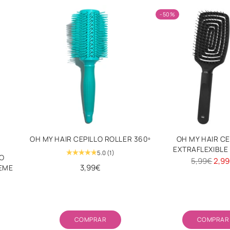
-50%
OH MY HAIR CEPILLO ROLLER 360º
OH MY HAIR CE
EXTRAFLEXIBLE
5.0
(1)
LO
Precio
5,99€
2,9
3,99€
REME
habitual
Cantidad
Cant
COMPRAR
COMPRAR