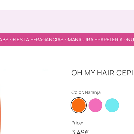
ABS
FIESTA
FRAGANCIAS
MANICURA
PAPELERÍA
NU
OH MY HAIR CEP
Color:
Naranja
Price:
3,49€