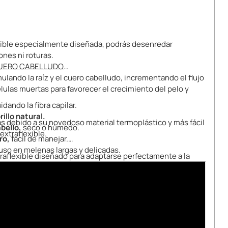
xible especialmente diseñada, podrás desenredar
ones ni roturas.
CUERO CABELLUDO
ulando la raíz y el cuero cabelludo, incrementando el flujo
lulas muertas para favorecer el crecimiento del pelo y
uidando la fibra capilar.
rillo natural.
s debido a su novedoso material termoplástico y más fácil
bello,
seco o húmedo.
extraflexible.
ro,
fácil de manejar.
uso en melenas largas y delicadas.
raflexible diseñado para adaptarse perfectamente a la
bierta permite que la humedad se elimine de tu cabello
mpo de secado. Se puede usar con secador manteniendo
cm.