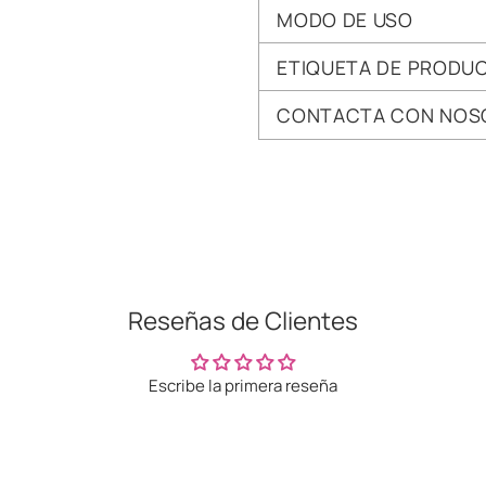
MODO DE USO
ETIQUETA DE PRODU
CONTACTA CON NOS
Añadir
un
producto
a
la
cesta
Reseñas de Clientes
Escribe la primera reseña