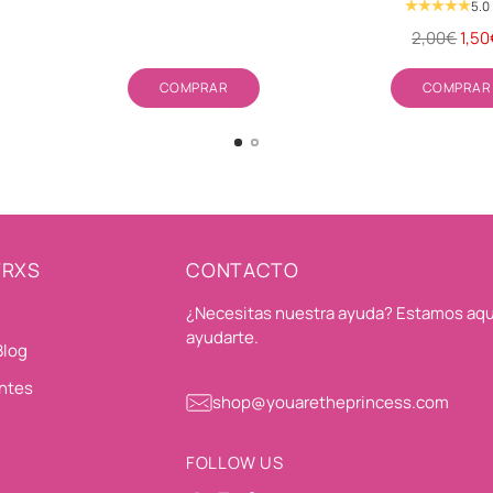
5.0
Precio
2,00€
1,50
habitual
Cantidad
Cant
COMPRAR
COMPRAR
TRXS
CONTACTO
¿Necesitas nuestra ayuda? Estamos aqu
ayudarte.
Blog
ntes
shop@youaretheprincess.com
FOLLOW US