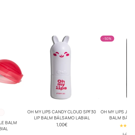
-50%
OH MY LIPS CANDY CLOUD SPF30
OH MY LIPS JOJ
LIP BALM BÁLSAMO LABIAL
BALM BÁLS
LE BALM
1,00€
BIAL
Preci
1,99€