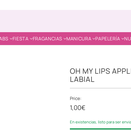
ABS
FIESTA
FRAGANCIAS
MANICURA
PAPELERÍA
NU
OH MY LIPS APP
LABIAL
Price:
1,00€
Precio
habitual
En existencias, listo para ser env