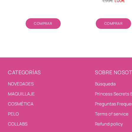
Precio
1,99€
1,00€
habitual
Cantidad
Cantidad
COMPRAR
COMPRAR
CATEGORÍAS
SOBRE NOSO
NOVEDADES
Búsqueda
MAQUILLAJE
Princess Secrets 
COSMÉTICA
Preguntas Freque
PELO
Terms of service
COLLABS
Refund policy