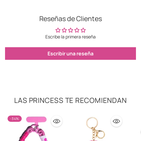
a
la
Reseñas de Clientes
cesta
Escribe la primera reseña
Escribir una reseña
LAS PRINCESS TE RECOMIENDAN
-34%