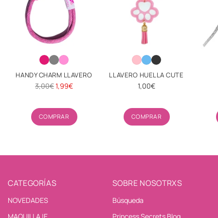
HANDY CHARM LLAVERO
LLAVERO HUELLA CUTE
Precio
3,00€
1,99€
1,00€
habitual
Cantidad
Cantidad
COMPRAR
COMPRAR
CATEGORÍAS
SOBRE NOSOTRXS
NOVEDADES
Búsqueda
MAQUILLAJE
Princess Secrets Blog