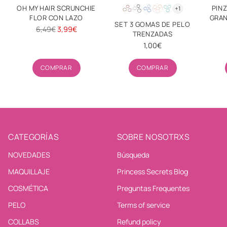
OH MY HAIR SCRUNCHIE
PIN
+1
FLOR CON LAZO
GRA
SET 3 GOMAS DE PELO
Precio
6,49€
3,99€
TRENZADAS
habitual
1,00€
Cantidad
Cantidad
COMPRAR
COMPRAR
CATEGORÍAS
SOBRE NOSOTRXS
NOVEDADES
Búsqueda
MAQUILLAJE
Princess Secrets Blog
COSMÉTICA
Preguntas Frequentes
PELO
Terms of service
COLLABS
Refund policy