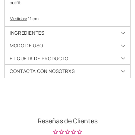
outfit.
Medidas:
11 cm
INGREDIENTES
MODO DE USO
ETIQUETA DE PRODUCTO
CONTACTA CON NOSOTRXS
Añadir
un
producto
a
la
Reseñas de Clientes
cesta