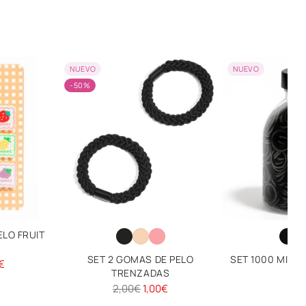
NUEVO
NUEVO
-50%
ELO FRUIT
SET 2 GOMAS DE PELO
SET 1000 MINI
€
TRENZADAS
1,
Precio
2,00€
1,00€
habitual