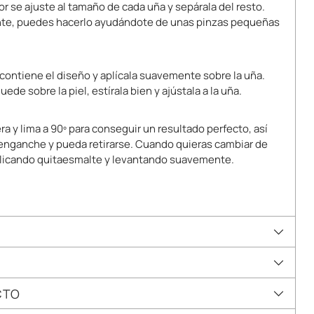
r se ajuste al tamaño de cada uña y sepárala del resto.
rente, puedes hacerlo ayudándote de unas pinzas pequeñas
 contiene el diseño y aplícala suavemente sobre la uña.
ede sobre la piel, estírala bien y ajústala a la uña.
era y lima a 90º para conseguir un resultado perfecto, así
 enganche y pueda retirarse. Cuando quieras cambiar de
 aplicando quitaesmalte y levantando suavemente.
CTO