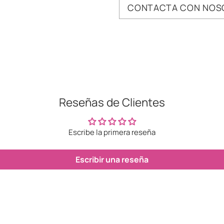
CONTACTA CON NOS
Añadir
un
producto
a
la
cesta
Reseñas de Clientes
Escribe la primera reseña
Escribir una reseña