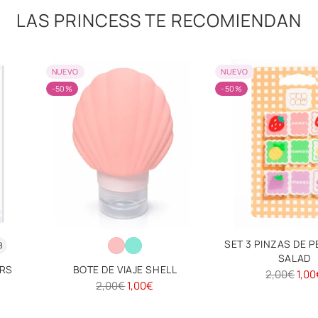
LAS PRINCESS TE RECOMIENDAN
NUEVO
NUEVO
-50%
-50%
SET 3 PINZAS DE P
8
SALAD
ERS
BOTE DE VIAJE SHELL
Precio
2,00€
1,00
Precio
2,00€
1,00€
habitual
habitual