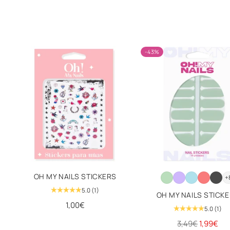
-43%
OH MY NAILS STICKERS
+
5.0
(1)
OH MY NAILS STICK
1,00€
5.0
(1)
Precio
3,49€
1,99€