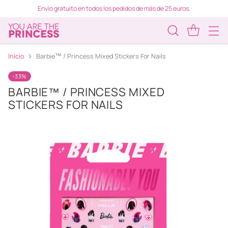
Envío gratuito en todos los pedidos de más de 25 euros.
Inicio
Barbie™ / Princess Mixed Stickers For Nails
-33%
BARBIE™ / PRINCESS MIXED
STICKERS FOR NAILS