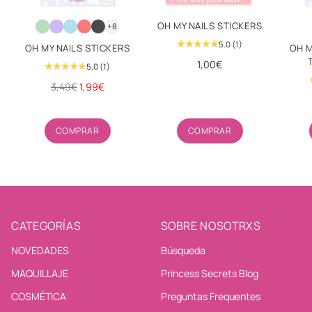
OH MY NAILS STICKERS
+8
5.0
(1)
OH MY NAILS STICKERS
OH M
1,00€
5.0
(1)
Precio
3,49€
1,99€
habitual
Cantidad
Cantidad
COMPRAR
COMPRAR
CATEGORÍAS
SOBRE NOSOTRXS
NOVEDADES
Búsqueda
MAQUILLAJE
Princess Secrets Blog
COSMÉTICA
Preguntas Frequentes